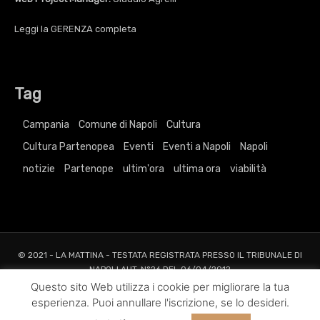
Leggi la
GERENZA
completa
Tag
Campania
Comune di Napoli
Cultura
Cultura Partenopea
Eventi
Eventi a Napoli
Napoli
notizie
Partenope
ultim'ora
ultima ora
viabilità
© 2021 - LA MATTINA - TESTATA REGISTRATA PRESSO IL TRIBUNALE DI
NAPOLI AUT. N°26 DEL 06/04/2012
ALL RIGHTS RESERVED TO AGRELLI&BASTA SRL |
Privacy
|
Cookie
|
Dati
Questo sito Web utilizza i cookie per migliorare la tua
Societari
esperienza. Puoi annullare l'iscrizione, se lo desideri.
Web Project and Design
Agrelli&Basta
Pubblicità
Grafica
Web
New