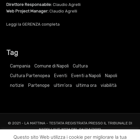
Direttore Responsabile:
Claudio Agrelli
Web Project Manager:
Claudio Agrelli
Leggi la
GERENZA
completa
Tag
Campania
Comune di Napoli
Cultura
Cultura Partenopea
Eventi
Eventi a Napoli
Napoli
notizie
Partenope
ultim'ora
ultima ora
viabilità
© 2021 - LA MATTINA - TESTATA REGISTRATA PRESSO IL TRIBUNALE DI
NAPOLI AUT. N°26 DEL 06/04/2012
ALL RIGHTS RESERVED TO AGRELLI&BASTA SRL |
Privacy
|
Cookie
|
Dati
Questo sito Web utilizza i cookie per migliorare la tua