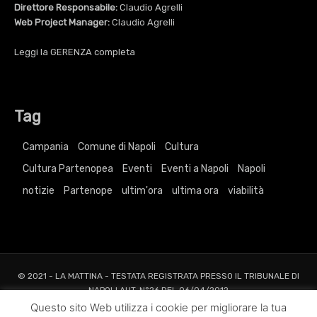
Direttore Responsabile:
Claudio Agrelli
Web Project Manager:
Claudio Agrelli
Leggi la
GERENZA
completa
Tag
Campania
Comune di Napoli
Cultura
Cultura Partenopea
Eventi
Eventi a Napoli
Napoli
notizie
Partenope
ultim'ora
ultima ora
viabilità
© 2021 - LA MATTINA - TESTATA REGISTRATA PRESSO IL TRIBUNALE DI
NAPOLI AUT. N°26 DEL 06/04/2012
ALL RIGHTS RESERVED TO AGRELLI&BASTA SRL |
Privacy
|
Cookie
|
Dati
Questo sito Web utilizza i cookie per migliorare la tua