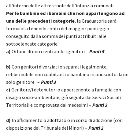
all’interno delle altre scuole dell’infanzia comunali.
Per le bambine ed i bambini che non appartengono ad
una delle precedenti categorie
, la Graduatoria sarà
formulata tenendo conto del maggior punteggio
conseguito dalla somma dei punti attribuiti alle
sottoelencate categorie:
a)
Orfano di uno o entrambi i genitori –
Punti 5
b)
Con genitori divorziati o separati legalmente,
celibe/nubile non coabitanti o bambino riconosciuto da un
solo genitore –
Punti 3
c)
Genitore/i detenuto/i o appartenente a famiglia con
disagio socio-ambientale, già seguita dai Servizi Sociali
Territoriali e comprovata dai medesimi –
Punti 3
d)
In affidamento o adottato o in corso di adozione (con
disposizione del Tribunale dei Minori) –
Punti 2