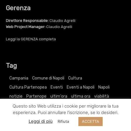
Gerenza
Direttore Responsabile:
Claudio Agrelli
Web Project Manager:
Claudio Agrelli
Leggi la
GERENZA
completa
Tag
Campania
Comune di Napoli
Cultura
Cultura Partenopea
Eventi
Eventi a Napoli
Napoli
notizie
Partenope
ultim'ora
ultima ora
viabilità
Questo sito Web utilizza i cookie per migliorare la tua
esperienza. Puoi annullare l'iscrizione, se lo desideri.
Leggi di più
Rifiuta
ACCETTA