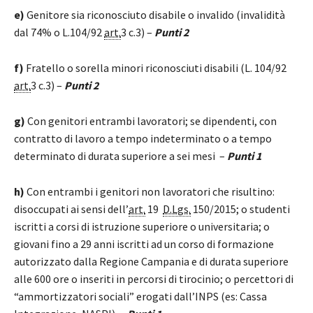
e)
Genitore sia riconosciuto disabile o invalido (invalidità
dal 74% o L.104/92
art.
3 c.3) –
Punti 2
f)
Fratello o sorella minori riconosciuti disabili (L. 104/92
art.
3 c.3) –
Punti 2
g)
Con genitori entrambi lavoratori; se dipendenti, con
contratto di lavoro a tempo indeterminato o a tempo
determinato di durata superiore a sei mesi –
Punti 1
h)
Con entrambi i genitori non lavoratori che risultino:
disoccupati ai sensi dell’
art.
19
D.Lgs.
150/2015; o studenti
iscritti a corsi di istruzione superiore o universitaria; o
giovani fino a 29 anni iscritti ad un corso di formazione
autorizzato dalla Regione Campania e di durata superiore
alle 600 ore o inseriti in percorsi di tirocinio; o percettori di
“ammortizzatori sociali” erogati dall’INPS (es: Cassa