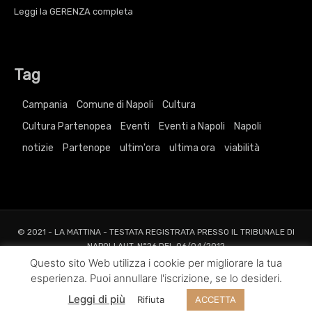
Leggi la
GERENZA
completa
Tag
Campania
Comune di Napoli
Cultura
Cultura Partenopea
Eventi
Eventi a Napoli
Napoli
notizie
Partenope
ultim'ora
ultima ora
viabilità
© 2021 - LA MATTINA - TESTATA REGISTRATA PRESSO IL TRIBUNALE DI
NAPOLI AUT. N°26 DEL 06/04/2012
ALL RIGHTS RESERVED TO AGRELLI&BASTA SRL |
Privacy
|
Cookie
|
Dati
Questo sito Web utilizza i cookie per migliorare la tua
Societari
esperienza. Puoi annullare l'iscrizione, se lo desideri.
Web Project and Design
Agrelli&Basta
Pubblicità
Grafica
Web
New
Leggi di più
Rifiuta
ACCETTA
Media