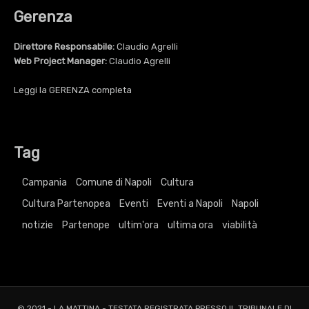
Gerenza
Direttore Responsabile:
Claudio Agrelli
Web Project Manager:
Claudio Agrelli
Leggi la
GERENZA
completa
Tag
Campania
Comune di Napoli
Cultura
Cultura Partenopea
Eventi
Eventi a Napoli
Napoli
notizie
Partenope
ultim'ora
ultima ora
viabilità
© 2021 - LA MATTINA - TESTATA REGISTRATA PRESSO IL TRIBUNALE DI