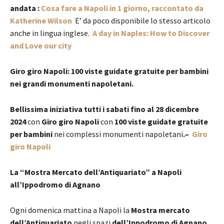
andata :
Cosa fare a Napoli in 1 giorno, raccontato da
Katherine Wilson
E’ da poco disponibile lo stesso articolo
anche in lingua inglese.
A day in Naples: How to Discover
and Love our city
Giro giro Napoli: 100 viste guidate gratuite per bambini
nei grandi monumenti napoletani.
Bellissima iniziativa tutti i sabati fino al 28 dicembre
2024
con
Giro giro Napoli
con
100 viste guidate gratuite
per bambini
nei complessi monumenti napoletani
.–
Giro
giro Napoli
La “Mostra Mercato dell’Antiquariato” a Napoli
all’Ippodromo di Agnano
Ogni domenica mattina a Napoli la
Mostra mercato
dell’Antiquariato
negli spazi
dell’Ippodromo di Agnano
.