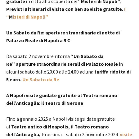
gratuite i
n città alla scoperta dei
“Misteri di Napoli”.
Previsti 8
itinerari di visita con ben 36 visite gratuite.
I
“
M
isteri di Napoli”
Un Sabato da Re: aperture straordinarie di notte di
Palazzo Reale di Napoli a 5 €
Da sabato 2 novembre ritorna
“Un Sabato da
Re”
aperture straordinarie serali di
Palazzo Reale
in
alcuni sabato dalle 20.00 alle 24.00 ad una
tariffa ridotta di
5 euro.
Un Sabato da Re
A Napoli visite guidate gratuite al Teatro romano
dell’Anticaglia: il Teatro di Nerone
Fino a gennaio 2025 a Napoli visite guidate gratuite
al
Teatro antico di Neapolis,
il
Teatro romano
dell’Anticaglia,
Prossima – sabato 2 novembre 2024
visite