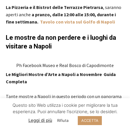
La Pizzeria e il Bistrot delle Terrazze Pietrarsa
, saranno
aperti anche
a pranzo, dalle 12:00 alle 15:00, durante i
fine settimana.
Tavolo con vista sul Golfo di Napoli
Le mostre da non perdere e i luoghi da
visitare a Napoli
Ph Facebook Museo e Real Bosco di Capodimonte
Le Migliori Mostre d’Arte a Napoli a Novembre Guida
Completa
Tante mostre a Napoli in questo periodo con un panorama
artistico variegato, capace di soddisfare ogni tipo di
Questo sito Web utilizza i cookie per migliorare la tua
interesse. Da non perdere.
Le mostre d’arte a Napoli a
esperienza. Puoi annullare l'iscrizione, se lo desideri.
Novembre
Leggi di più
Rifiuta
ACCETTA