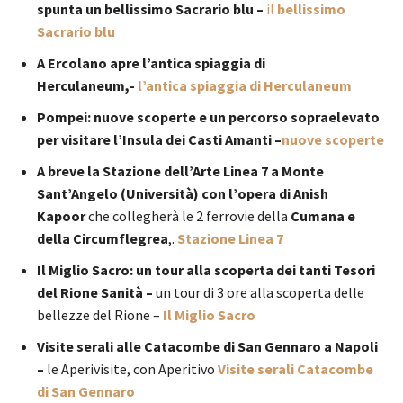
spunta un bellissimo Sacrario blu –
il
bellissimo
Sacrario blu
A Ercolano apre l’antica spiaggia di
Herculaneum,-
l’antica spiaggia di Herculaneum
Pompei: nuove scoperte e un percorso sopraelevato
per visitare l’Insula dei Casti Amanti –
nuove scoperte
A breve la Stazione dell’Arte Linea 7 a Monte
Sant’Angelo (Università) con l’opera di Anish
Kapoor
che collegherà le 2 ferrovie della
Cumana e
della Circumflegrea
,.
Stazione Linea 7
Il Miglio Sacro: un tour alla scoperta dei tanti Tesori
del Rione Sanità –
un tour di 3 ore alla scoperta delle
bellezze del Rione –
Il Miglio Sacro
Visite serali alle Catacombe di San Gennaro a Napoli
–
le Aperivisite, con Aperitivo
Visite serali Catacombe
di San Gennaro