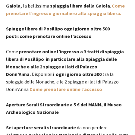
Gaiola,
la bellissima
spiaggia libera della Gaiola
.
Come
prenotare l’ingresso giornaliero alla spiaggia libera.
Spiagge libere di Posillipo ogni giorno oltre 500
posti: come prenotare online l’accesso
Come
prenotare online l’ingresso a 3 tratti di spiaggia
libera di Posillipo in particolare alla Spiaggia delle
Monache e alle 2 spiagge ai lati di Palazzo
Donn’Anna.
Disponibili
ogni giorno oltre 500
tra la
spiaggia delle Monache, e le 2 spiagge ai lati di Palazzo
Donn’Anna
Come prenotare online l’accesso
Aperture Serali Straordinarie a 5 € del MANN, il Museo
Archeologico Nazionale
Sei aperture serali straordinarie
da non perdere
del
Museo Archeologico Nazionale di Napoli
a soli 5 euro