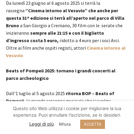
Da lunedì 23 giugno al 6 agosto 2025 si terrà la
rassegna
“Cinema intorno al Vesuvio” che anche per
questa 31^ edizione si terrà all’aperto nel parco di Villa
Bruno
a San Giorgio a Cremano, 30 film con le serate che
inizieranno
sempre alle 21:15 e con il biglietto
d’ingresso costa 5 euro,
ridotto a 4 euro per i soci Arci.
Oltre ai film anche ospiti registi, attori
Cinema intorno al
Vesuvio
Beats of Pompeii 2025: tornano i grandi concerti al
parco archeologico
Dall’1 luglio al 5 agosto 2025
ritorna BOP – Beats of
Pompeii,
la grande rassegna musicale che si svolge
nell’Anfiteatro degli Scavi Archeologici di Pompei
con
Questo sito Web utilizza i cookie per migliorare la tua
esperienza. Puoi annullare l'iscrizione, se lo desideri.
grandi artisti internazionali
come Nick Cave, Jean-Michel
Jarre, Ben Harper, Bryan Adams, Dream Theater
, Stefano
Leggi di più
Rifiuta
ACCETTA
Bollani
, Gianna Nannini, Antonello Venditti,
Riccardo Muti