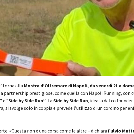
”
torna alla
Mostra d’Oltremare di Napoli, da venerdì 21 a dom
o a partnership prestigiose, come quella con Napoli Running, con c
”
e “
Side by Side Run”
. La
Side by Side Run
,
ideata dal co founder 
ra, si svolge solo in coppia e prevede l’utilizzo di un cordino per en
perte. «Questa non è una corsa come le altre – dichiara
Fulvio Matt