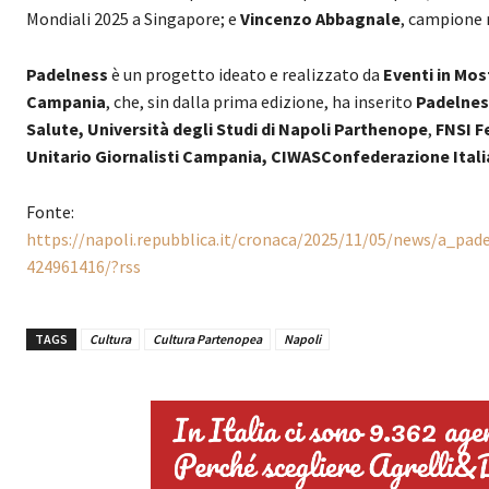
Mondiali 2025 a Singapore; e
Vincenzo Abbagnale
, campione 
Padelness
è un progetto ideato e realizzato da
Eventi in Mos
Campania
, che, sin dalla prima edizione, ha inserito
Padelne
Salute,
Università degli Studi di Napoli Parthenope
,
FNSI F
Unitario Giornalisti Campania,
CIWAS
Confederazione
Itali
Fonte:
https://napoli.repubblica.it/cronaca/2025/11/05/news/a_pad
424961416/?rss
TAGS
Cultura
Cultura Partenopea
Napoli