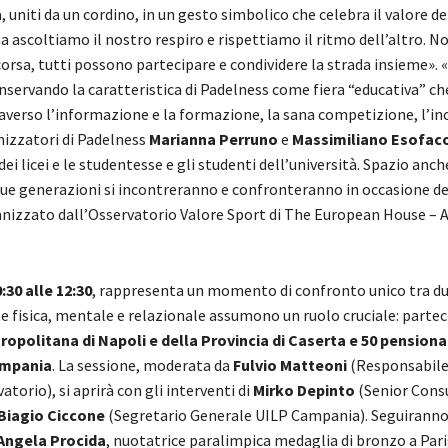
, uniti da un cordino, in un gesto simbolico che celebra il valore de
a ascoltiamo il nostro respiro e rispettiamo il ritmo dell’altro. 
ta corsa, tutti possono partecipare e condividere la strada insieme»
onservando la caratteristica di Padelness come fiera “educativa” 
raverso l’informazione e la formazione, la sana competizione, l’inc
anizzatori di Padelness
Marianna Perruno
e
Massimiliano Esofac
ei licei e le studentesse e gli studenti dell’università. Spazio anch
e due generazioni si incontreranno e confronteranno in occasione 
organizzato dall’Osservatorio Valore Sport di The European House –
30 alle 12:30
, rappresenta un momento di confronto unico tra d
salute fisica, mentale e relazionale assumono un ruolo cruciale: part
ropolitana di Napoli e della Provincia di Caserta e 50 pensiona
ampania
. La sessione, moderata da
Fulvio Matteoni
(Responsabile
torio), si aprirà con gli interventi di
Mirko Depinto
(Senior Cons
Biagio Ciccone
(Segretario Generale UILP Campania). Seguirann
Angela Procida
, nuotatrice paralimpica medaglia di bronzo a Parig