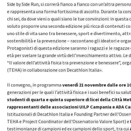
Side by Side Run, si correrà fianco a fianco con un’altra persona
e rappresenta una forma fortissima di ascolto. Durante la cors
chi sei, da dove vieni o quali siano le tue convinzioni: in ques
voluto proporre una seconda edizione più ricca di contenuti c
uno stile di vita sano tra benessere, sport e divertimento, att
sostenibilità e la prevenzione – raccontano gli ideatori e org
Protagonisti di questa edizione saranno i ragazzi e le ragazze d
età per svelare la grande virtù dell’invecchiamento attivo. L
“Il valore dell’attività fisica tra prevenzione e benessere”, 
(TEHA) in collaborazione con Decathlon Italia»
.
Il convegno, in programma
venerdì 21 novembre dalle ore 10:
generazioni per le quali l’attività fisica e i suoi benefici su 
studenti di quarta e quinta superiore di licei della Città
Met
rappresentanti delle associazioni UILP Campania e ADA C
Istituzionali di Decathlon Italia e Founding Partner dell’Osserva
TEHA e Project Coordinator dell’Osservatorio Valore Sport) e
testimonianze di campioni ed ex campioni dello sport, tra cui