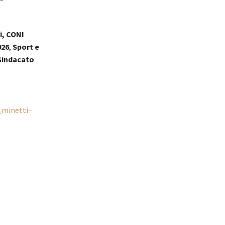
i, CONI
026
,
Sport e
Sindacato
_minetti-