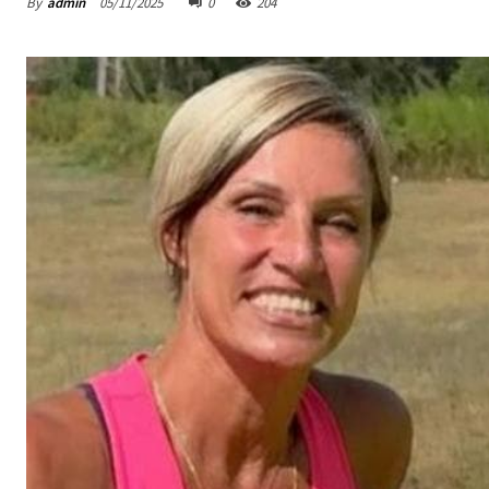
By
admin
05/11/2025
0
204