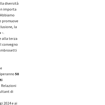
lla diversità
Non importa
. «Abbiamo
che promuove
lusione, la
o
–.
e alla terza
del convegno
 Ambrosetti
ue
eciperanno
50
ti
 Relazioni
ultant di
o
i 2024 e ai