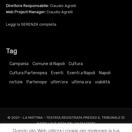
Direttore Responsabile:
Claudio Agrelli
Web Project Manager:
Claudio Agrelli
Leggi la
GERENZA
completa
Tag
Campania
Comune di Napoli
Cultura
Cultura Partenopea
Eventi
Eventi a Napoli
Napoli
notizie
Partenope
ultim'ora
ultima ora
viabilità
© 2021 - LA MATTINA - TESTATA REGISTRATA PRESSO IL TRIBUNALE DI
NAPOLI AUT. N°26 DEL 06/04/2012
ALL RIGHTS RESERVED TO AGRELLI&BASTA SRL |
Privacy
|
Cookie
|
Dati
Questo sito Web utilizza i cookie per migliorare la tua