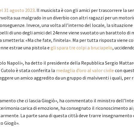
del 31 agosto 2023
. Il musicista è con gli amici per trascorrere la s
oinvolta sua malgrado in un diverbio con altri ragazzi per un motor
seguenze. Invece, una volta all’interno del locale, la situazione 
pelli di uno degli amici del 24enne viene svuotato un barattolo di
a a smetterla: «Ma che fate, finitela». Ma per tutta risposta viene c
enne estrae una pistola e
gli spara tre colpi a bruciapelo
, uccidend
n solo Napoli», ha detto il presidente della Repubblica Sergio Matta
i Cutolo è stata conferita la
medaglia d’oro al valor civile
con ques
ggere un amico aggredito da un gruppo di malviventi i quali, per r
gnamento che ci lascia Giogiò», ha commentato il ministro dell’Int
cerimonia carica di emozione, ha consegnato il riconoscimento ai 
larmente. La parte sana di questa città deve trarre insegnamento 
to Giogò».