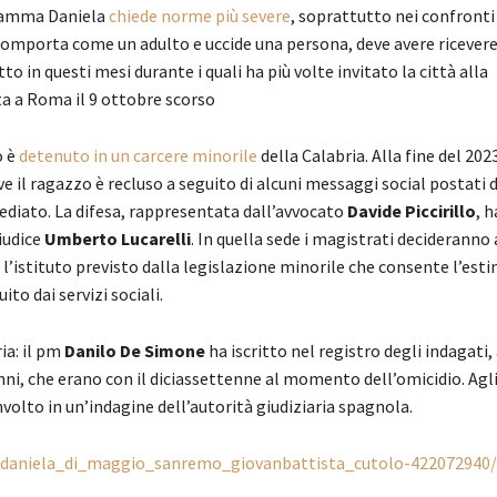
 mamma Daniela
chiede norme più severe
, soprattutto nei confronti
 comporta come un adulto e uccide una persona, deve avere ricever
o in questi mesi durante i quali ha più volte invitato la città alla
 a Roma il 9 ottobre scorso
o è
detenuto in un carcere minorile
della Calabria. Alla fine del 2023
ove il ragazzo è recluso a seguito di alcuni messaggi social postati 
mmediato. La difesa, rappresentata dall’avvocato
Davide Piccirillo
, h
giudice
Umberto Lucarelli
. In quella sede i magistrati decideranno
, l’istituto previsto dalla legislazione minorile che consente l’esti
ito dai servizi sociali.
ia: il pm
Danilo De Simone
ha iscritto nel registro degli indagati,
nni, che erano con il diciassettenne al momento dell’omicidio. Agli 
volto in un’indagine dell’autorità giudiziaria spagnola.
ws/daniela_di_maggio_sanremo_giovanbattista_cutolo-422072940/