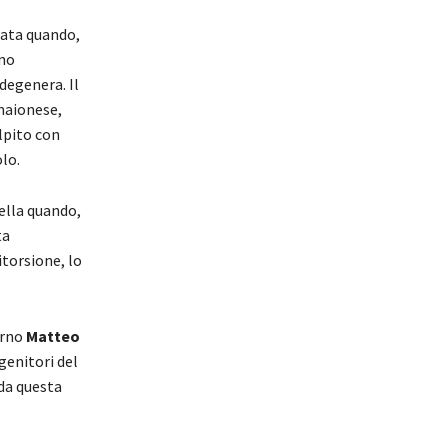
erata quando,
ino
degenera. Il
 maionese,
olpito con
olo.
rella quando,
ta
itorsione, lo
erno
Matteo
genitori del
da questa