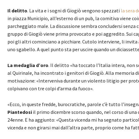
Il delitto
. La vita e i sogni di Giogiò vengono spezzati
la sera 
in piazza Municipio, all’esterno di un pub, la comitiva viene c
parcheggiato male. La discussione sembra concludersi senza con
gruppo di Giogiò viene prima provocato e poi aggredito. Sui ca
poi gli altri cominciano a picchiare. Cutolo interviene, li invit
uno sgabello. A quel punto sta per uscire quando un diciassett
La medaglia d’oro
. Il delitto «ha toccato l’Italia intera, no
al Quirinale, ha incontrato i genitori di Giogiò. Alla memoria d
motivazione: «Interveniva durante un violento litigio per prote
colpivano con tre colpi d’arma da fuoco».
«Ecco, in queste fredde, burocratiche, parole c’è tutto l’inse
Piantedosi
il primo dicembre scorso quando, nel corso di una 
24enne. E ha aggiunto: «Questa vicenda mi ha segnato partico
vicenda e non girarsi mai dall’altra parte, proprio come ha fat