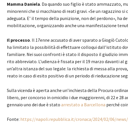
Mamma Daniela
. Da quando suo figlio è stato ammazzato,
minorenni che si macchiano di reati gravi. «Se un ragazzino si
adeguata. E’ il tempo della punizione, non del perdono», ha dett
mobilitazione, organizzando anche una manifestazione tenuta
Il processo
. Il 17enne accusato di aver sparato a Giogiò Cutol
ha limitato la possibilità di effettuare colloqui dall’istituto d
familiare. Nei suoi confronti è stato il disposto il giudizio i
rito abbreviato. L’udienza è fissata per il 19 marzo davanti al 
un’altra istanza del suo legale: la richiesta di messa alla prova
reato in caso di esito positivo di un periodo di rieducazione segu
Sulla vicenda è aperta anche un’inchiesta della Procura ordinar
libero, per concorso in omicidio i due maggiorenni, di 22 e 28 a
gennaio uno dei due è stato
arrestato a Barcellona
perché coin
Fonte:
https://napoli.repubblica.it/cronaca/2024/02/06/ne