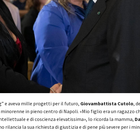
” e aveva mille progetti per il futuro,
Giovambattista Cutolo
, d
 minorenne in pieno centro di Napoli. «Mio figlio era un ragazzo 
intellettuale e di coscienza elevatissima», lo ricorda la mamma,
Da
 rilancia la sua richiesta di giustizia e di pene più severe per i min