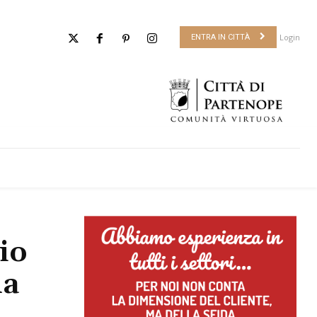
Login
ENTRA IN CITTÀ
io
da