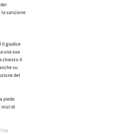
 dei
e la sanzione
 il giudice
da una sua
a chiesto il
 anche su
nzione del
 a piede
inizi di
?rss