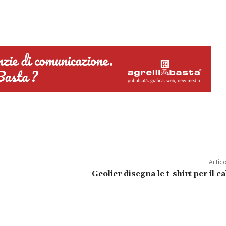
Artic
Geolier disegna le t-shirt per il c