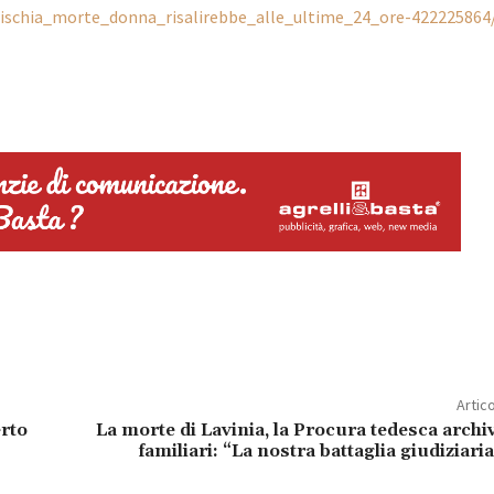
s/ischia_morte_donna_risalirebbe_alle_ultime_24_ore-422225864
Artic
erto
La morte di Lavinia, la Procura tedesca archivi
familiari: “La nostra battaglia giudiziari