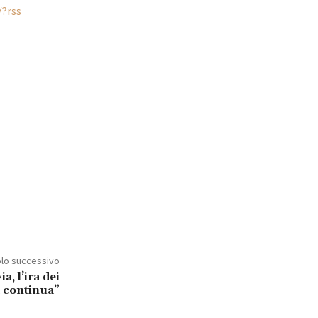
/?rss
olo successivo
a, l’ira dei
a continua”