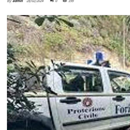
By
admin
28/02/2024
0
199