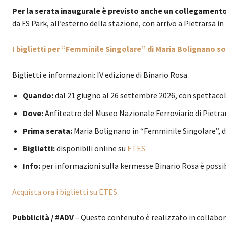
Per la serata inaugurale è previsto anche un collegamento 
da FS Park, all’esterno della stazione, con arrivo a Pietrarsa in 
I biglietti per “Femminile Singolare” di Maria Bolignano so
Biglietti e informazioni: IV edizione di Binario Rosa
Quando:
dal 21 giugno al 26 settembre 2026, con spettacoli 
Dove:
Anfiteatro del Museo Nazionale Ferroviario di Pietrar
Prima serata:
Maria Bolignano in “Femminile Singolare”, d
Biglietti:
disponibili online su
ETES
Info:
per informazioni sulla kermesse Binario Rosa è possi
Acquista ora i biglietti su ETES
Pubblicità / #ADV
– Questo contenuto è realizzato in collabo