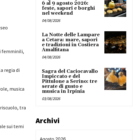
6 al 9 agosto 2026:
feste, sapori e borghi
nel weekend
04/08/2026
useo
La Notte delle Lampare
a Cetara: mare, sapori
e tradizioni in Costiera
Amalfitana
i femminili,
04/08/2026
a regia di
Sagra del Caciocavallo
Impiccato e del
Pittulone a Serino: tre
serate di gusto e
role, musica
musica in Irpinia
03/08/2026
riscuolo, tra
Archivi
ale sui temi
Agosto 2026