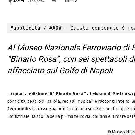
By
admin
11/06/2026
0
112
Pubblicità / #ADV 
– Questo contenuto è re
Al Museo Nazionale Ferroviario di P
“Binario Rosa”, con sei spettacoli de
affacciato sul Golfo di Napoli
La
quarta edizione di “Binario Rosa” al Museo di Pietrarsa
p
comicità, teatro di parola, recital musicali e racconti intensi l
femminile.
La rassegna non è solo una serie di spettacoli: è un
industriale, la storia della prima ferrovia italiana e il mare del
© Museo Nazio