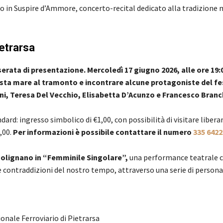
o in Suspire d’Ammore, concerto-recital dedicato alla tradizione 
ietrarsa
serata di presentazione. Mercoledì 17 giugno 2026, alle ore 19:
ista mare al tramonto e incontrare alcune protagoniste del fes
i, Teresa Del Vecchio, Elisabetta D’Acunzo e Francesco Branc
dard: ingresso simbolico di €1,00, con possibilità di visitare liber
,00.
Per informazioni è possibile contattare il numero
335 642
 Bolignano in “Femminile Singolare”,
una performance teatrale c
 le contraddizioni del nostro tempo, attraverso una serie di person
nale Ferroviario di Pietrarsa