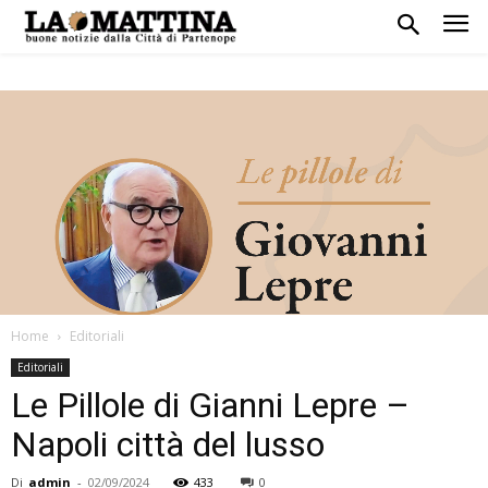
Home
Editoriali
Editoriali
Le Pillole di Gianni Lepre –
Napoli città del lusso
Di
admin
-
02/09/2024
433
0