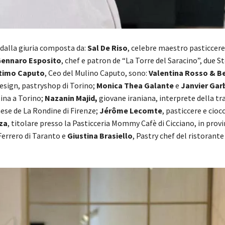
e dalla giuria composta da:
Sal De Riso
, celebre maestro pasticcer
ennaro Esposito
, chef e patron de “La Torre del Saracino”, due St
timo Caputo
, Ceo del Mulino Caputo, sono:
Valentina Rosso & Be
Design, pastryshop di Torino;
Monica Thea Galante
e
Janvier Gar
tina a Torino;
Nazanin Majid,
giovane iraniana, interprete della tr
ese de La Rondine di Firenze;
Jérôme
Lecomte
, pasticcere e cioc
za
, titolare presso la Pasticceria Mommy Cafè di Cicciano, in provi
Ferrero di Taranto e
Giustina Brasiello
, Pastry chef del ristorant