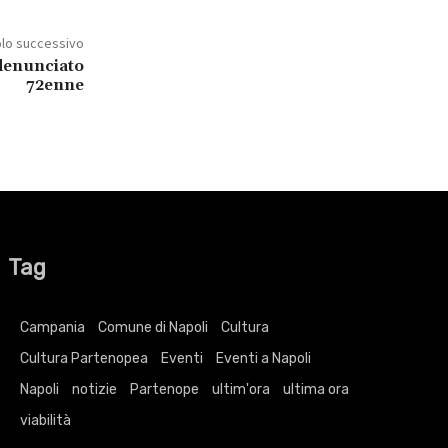
olo successivo
 denunciato
72enne
Tag
Campania
Comune di Napoli
Cultura
Cultura Partenopea
Eventi
Eventi a Napoli
Napoli
notizie
Partenope
ultim'ora
ultima ora
viabilità