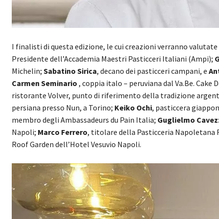
I finalisti di questa edizione, le cui creazioni verranno valutat
Presidente dell’Accademia Maestri Pasticceri Italiani (Ampi);
G
Michelin;
Sabatino Sirica
, decano dei pasticceri campani, e
An
Carmen
Seminario
, coppia italo – peruviana dal Va.Be. Cake 
ristorante Volver, punto di riferimento della tradizione argen
persiana presso Nun, a Torino;
Keiko Ochi
, pasticcera giappon
membro degli Ambassadeurs du Pain Italia;
Guglielmo Cavez
Napoli;
Marco
Ferrero
, titolare della Pasticceria Napoletana 
Roof Garden dell’Hotel Vesuvio Napoli.