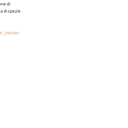
one di
a di spezie
_al_mondo-