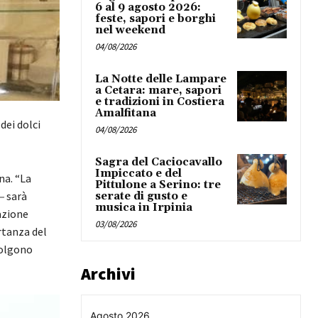
6 al 9 agosto 2026:
feste, sapori e borghi
nel weekend
04/08/2026
La Notte delle Lampare
a Cetara: mare, sapori
e tradizioni in Costiera
Amalfitana
dei dolci
04/08/2026
Sagra del Caciocavallo
Impiccato e del
na. “La
Pittulone a Serino: tre
–
sarà
serate di gusto e
musica in Irpinia
dazione
03/08/2026
rtanza del
colgono
Archivi
Agosto 2026