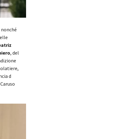
e nonché
elle
atriz
biero
, del
adizione
colatiere,
ncia d
e Caruso