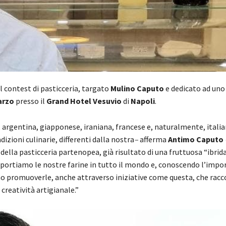
Il contest di pasticceria, targato
Mulino Caputo
e dedicato ad uno 
arzo
presso il
Grand Hotel Vesuvio
di
Napoli
.
a, argentina, giapponese, iraniana, francese e, naturalmente, italia
izioni culinarie, differenti dalla nostra
–
afferma
Antimo Caputo
 della pasticceria partenopea, già risultato di una fruttuosa “ibri
 esportiamo le nostre farine in tutto il mondo e, conoscendo l’impo
amo promuoverle, anche attraverso iniziative come questa, che rac
creatività artigianale.”