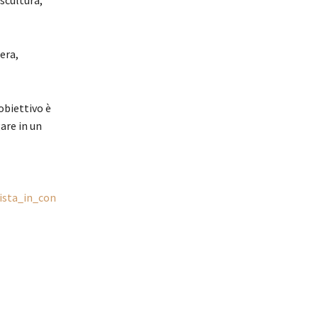
era,
obiettivo è
gare in un
ista_in_con