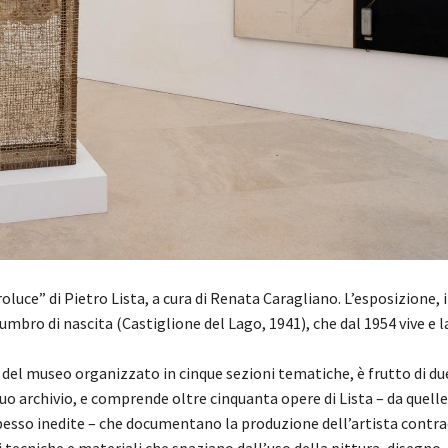
luce” di Pietro Lista, a cura di Renata Caragliano. L’esposizione, i
mbro di nascita (Castiglione del Lago, 1941), che dal 1954 vive e l
o del museo organizzato in cinque sezioni tematiche, è frutto di due
 suo archivio, e comprende oltre cinquanta opere di Lista – da quelle
spesso inedite – che documentano la produzione dell’artista contra
tecniche e materiali che spaziano dall’uso della pittura, disegno, 