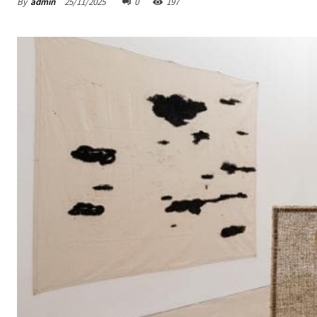
By
admin
25/11/2025
0
197