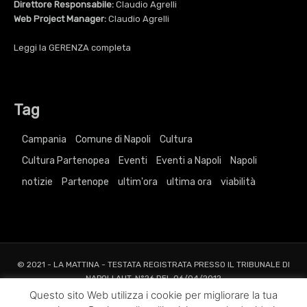
Direttore Responsabile:
Claudio Agrelli
Web Project Manager:
Claudio Agrelli
Leggi la
GERENZA
completa
Tag
Campania
Comune di Napoli
Cultura
Cultura Partenopea
Eventi
Eventi a Napoli
Napoli
notizie
Partenope
ultim'ora
ultima ora
viabilità
© 2021 - LA MATTINA - TESTATA REGISTRATA PRESSO IL TRIBUNALE DI
NAPOLI AUT. N°26 DEL 06/04/2012
ALL RIGHTS RESERVED TO AGRELLI&BASTA SRL |
Privacy
|
Cookie
|
Dati
Questo sito Web utilizza i cookie per migliorare la tua
Societari