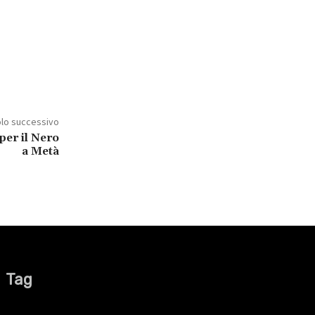
olo successivo
per il Nero
a Metà
Tag