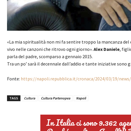
«La mia spiritualità non mi fa sentire troppo la mancanza del c
vivo nelle canzoni che ritrovo ogni giorno».
Alex Daniele
, figl
parla del padre, scomparso a gennaio 2015.
Tra un po’ sarà il decennale dall’addio e tante iniziative sono gi
Fonte:
https://napoli.repubblica.it/cronaca/2024/03/19/new
TAGS
Cultura
Cultura Partenopea
Napoli