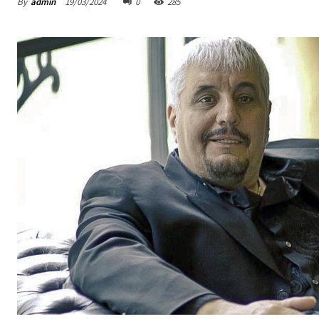
By
admin
19/03/2024
0
285