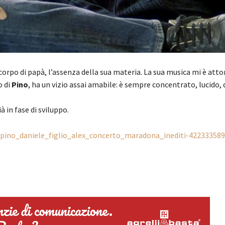
orpo di papà, l’assenza della sua materia. La sua musica mi è attor
io di
Pino
, ha un vizio assai amabile: è sempre concentrato, lucido,
à in fase di sviluppo.
s/pino_daniele_figlio_alex_concerto_maradona_inediti-422333589