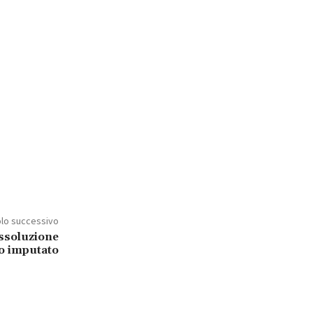
olo successivo
’assoluzione
co imputato