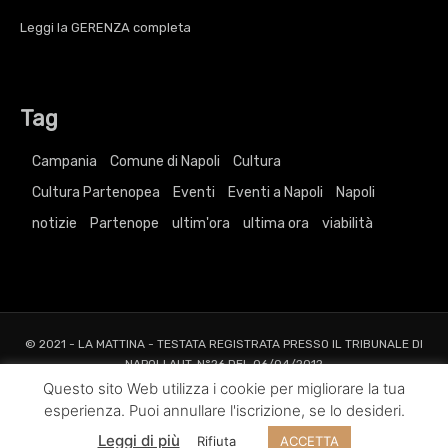
Leggi la
GERENZA
completa
Tag
Campania
Comune di Napoli
Cultura
Cultura Partenopea
Eventi
Eventi a Napoli
Napoli
notizie
Partenope
ultim'ora
ultima ora
viabilità
© 2021 - LA MATTINA - TESTATA REGISTRATA PRESSO IL TRIBUNALE DI
NAPOLI AUT. N°26 DEL 06/04/2012
ALL RIGHTS RESERVED TO AGRELLI&BASTA SRL |
Privacy
|
Cookie
|
Dati
Questo sito Web utilizza i cookie per migliorare la tua
Societari
esperienza. Puoi annullare l'iscrizione, se lo desideri.
Web Project and Design
Agrelli&Basta
Pubblicità
Grafica
Web
New
Leggi di più
Rifiuta
ACCETTA
Media