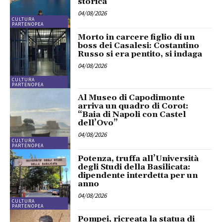
storica”
04/08/2026
CULTURA
PARTENOPEA
Morto in carcere figlio di un
boss dei Casalesi: Costantino
Russo si era pentito, si indaga
04/08/2026
CULTURA
PARTENOPEA
Al Museo di Capodimonte
arriva un quadro di Corot:
“Baia di Napoli con Castel
dell’Ovo”
04/08/2026
CULTURA
PARTENOPEA
Potenza, truffa all’Università
degli Studi della Basilicata:
dipendente interdetta per un
anno
04/08/2026
CULTURA
PARTENOPEA
Pompei, ricreata la statua di