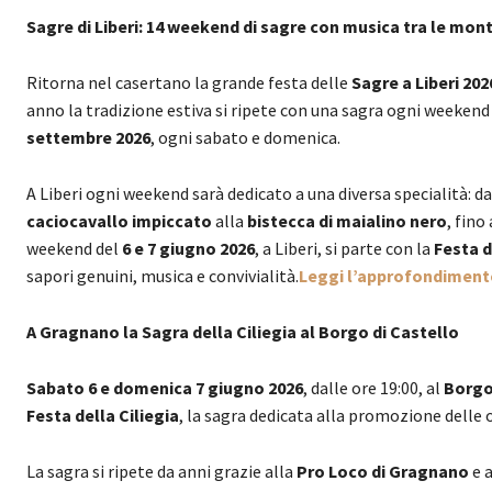
Sagre di Liberi: 14 weekend di sagre con musica tra le mo
Ritorna nel casertano la grande festa delle
Sagre a Liberi 202
anno la tradizione estiva si ripete con una sagra ogni weekend 
settembre 2026
, ogni sabato e domenica.
A Liberi ogni weekend sarà dedicato a una diversa specialità: d
caciocavallo impiccato
alla
bistecca di maialino nero
, fino
weekend del
6 e 7 giugno 2026
, a Liberi, si parte con la
Festa d
sapori genuini, musica e convivialità.
Leggi l’approfondimento 
A Gragnano la Sagra della Ciliegia al Borgo di Castello
Sabato 6 e domenica 7 giugno 2026
, dalle ore 19:00, al
Borgo 
Festa della Ciliegia
, la sagra dedicata alla promozione delle
La sagra si ripete da anni grazie alla
Pro Loco di Gragnano
e a