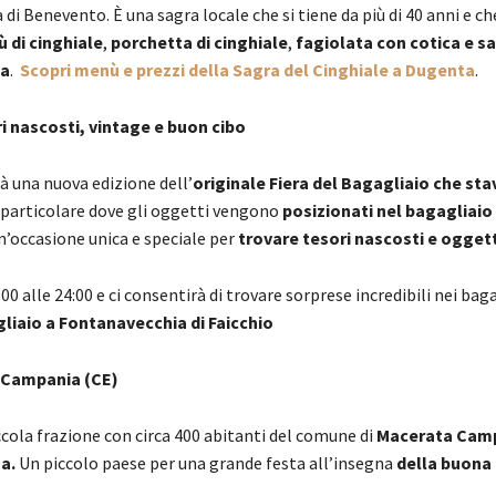
ia di Benevento. È una sagra locale che si tiene da più di 40 anni e 
ù di cinghiale
,
porchetta di cinghiale
,
fagiolata con cotica e sal
ta
.
Scopri menù e prezzi della Sagra del Cinghiale a Dugenta
.
ri nascosti, vintage e buon cibo
rà una nuova edizione dell’
originale
Fiera del Bagagliaio che sta
particolare dove gli oggetti vengono
posizionati nel bagagliaio
n’occasione unica e speciale per
trovare tesori nascosti e oggetti
00 alle 24:00 e ci consentirà di trovare sorprese incredibili nei baga
liaio a Fontanavecchia di Faicchio
a Campania (CE)
cola frazione con circa 400 abitanti del comune di
Macerata Cam
za.
Un piccolo paese per una grande festa all’insegna
della buona